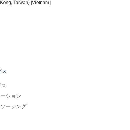
 Kong, Taiwan) |Vietnam |
ビス
ビス
ューション
トソーシング