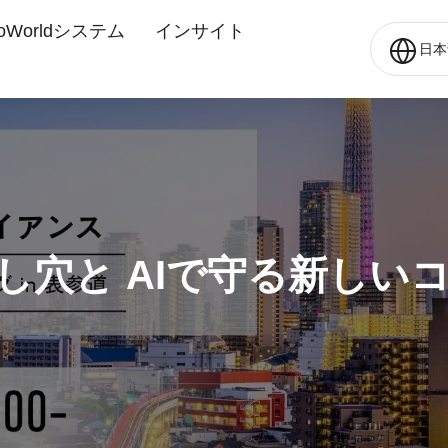
oWorldシステム
インサイト
日本
し穴と AIで守る新しい