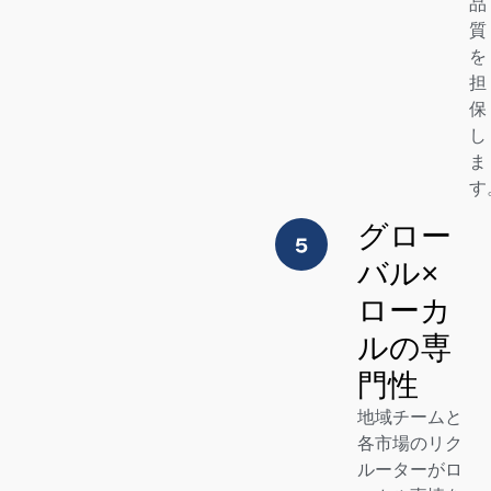
品
質
を
担
保
し
ま
す
グロー
バル×
ローカ
ルの専
門性
地域チームと
各市場のリク
ルーターがロ