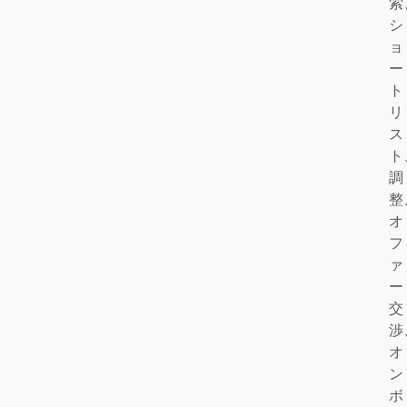
索
シ
ョ
ー
ト
リ
ス
ト
調
整
オ
フ
ァ
ー
交
渉
オ
ン
ボ