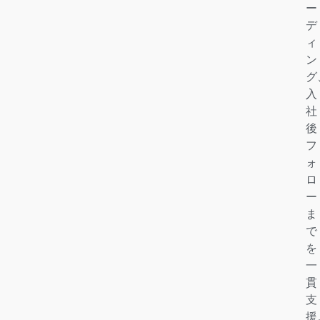
ー
デ
ィ
ン
グ
入
社
後
フ
ォ
ロ
ー
ま
で
を
一
貫
支
援