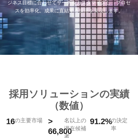
ジネス目標に合わせてサーチをカスタマイズし、プロセ
スを効率化。成果に直結する採用を実現します。
採用ソリューションの実績
（数値）
16
>
91.2%
の主要市場
名以上
の
の決定
潜在候補
率
66,800
者