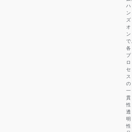
ハ
ン
ズ
オ
ン
で
各
プ
ロ
セ
ス
の
一
貫
性
透
明
性