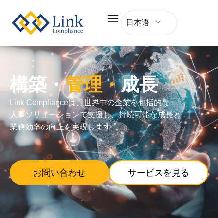
日本语
構築・
管理・
成長
Link Complianc
eは、世界中の企業を包括的な
人事ソリューションで支援し、
持続可能な成長と
業務効率の向上を実現します
お問い合わせ
サービスを見る