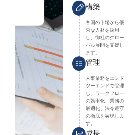
構築
各国の市場から優
秀な人材を採用
し、御社のグロー
バル展開を支援し
ます。
管理
人事業務をエンド
ツーエンドで管理
し、ワークフロー
の効率化、業務の
最適化、法令遵守
の徹底を実現しま
す。
成長