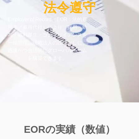
法令遵守
Employer of Record（EOR：法的雇
用主／雇用代行）により、採用・給
与・福利厚生・コンプライアンスを
一括管理。
現地法人の設立なしに、
迅速かつ合法的にグローバルチーム
を構築
できます。
EORの実績（数値）