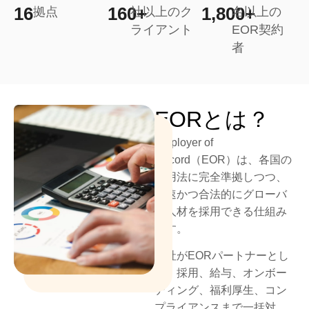
16
160+
1,800+
拠点
社以上
のク
名以上
の
ライアント
EOR契約
者
EORとは？
Employer of
Record
（
EOR
）
は、各国の
雇用法に完全準拠しつつ、
迅速かつ合法的に
グローバ
ル人材を採用できる仕組み
です。
当社が
EOR
パートナーとし
て、
採用、給与、オンボー
ディング、福利厚生、コン
プライアンス
まで一括対