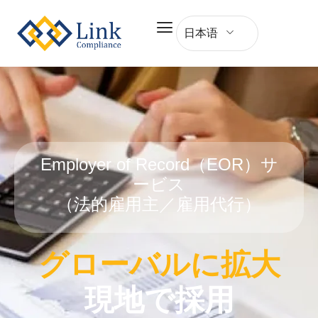
日本语
Employer of Record（EOR）サ
ービス
（法的雇用主／雇用代行）
グローバルに拡大
現地で採用