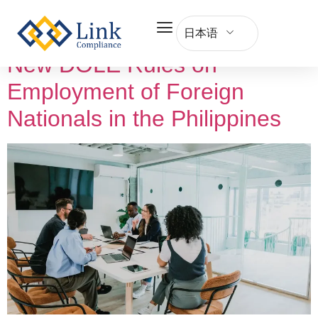
Category:
Philippines
日本语
New DOLE Rules on
Employment of Foreign
Nationals in the Philippines