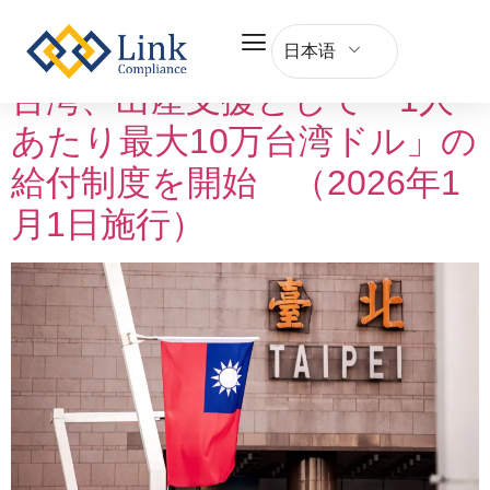
Category:
Taiwan
日本语
台湾、出産支援として「1人
あたり最大10万台湾ドル」の
給付制度を開始 （2026年1
月1日施行）