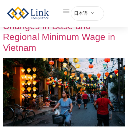
Category:
Vietnam
日本语
Changes in Base and
Regional Minimum Wage in
Vietnam