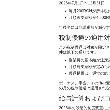
2026年7月1日〜12月31日
毎月200RONが所得
月額総支給額が4,600
年後半には非課税額が減少す
税制優遇の適用
この税制優遇は対象が限定さ
件は以下の通りです。
従業員の基本給が法定
月額総支給額が定めら
優遇措置は、通常の給
ボーナス、手当、その他の変
の月の税制優遇は適用されな
給与計算および
2026年の段階的制度変更