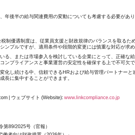
、年後半の給与関連費用の変動についても考慮する必要があり
賃金税制優遇制度は、従業員支援と財政規律のバランスを取るた
的シンプルですが、適用条件や段階的変更には慎重な対応が求め
いる、または市場参入を検討している企業にとって、正確な給
コンプライアンスと事業運営の安定性を確保する上で不可欠で
変化し続ける中、信頼できるHRおよび給与管理パートナーと
成長に集中することができます。
com |
ウェブサイト
(Website):
www.linkcompliance.co.jp
第89/2025号（官報）
低賃金労働者向け財政措置（2026年）」