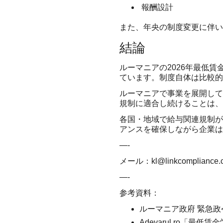
報酬設計
また、年央の制度変更に伴い
結論
ルーマニアの2026年最低
ています。制度自体は比較
ルーマニアで事業を展開して
規制に適合し続けることは、
各国・地域で給与関連規制が
アンスを確保しながら企業は
—-
メール：
kl@linkcompliance.
—-
参考資料：
ルーマニア政府 緊急政令
Adevarul.ro「最