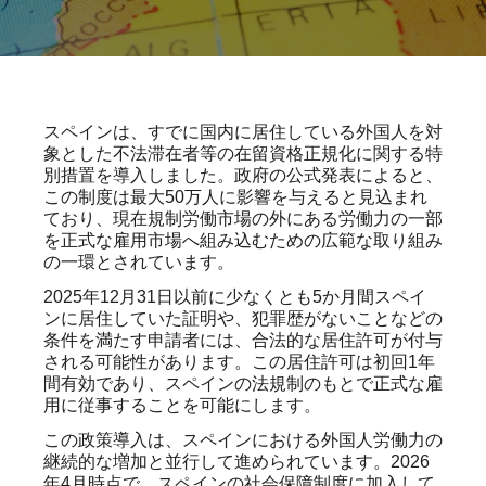
スペインは、すでに国内に居住している外国人を対
象とした不法滞在者等の在留資格正規化に関する特
別措置を導入しました。政府の公式発表によると、
この制度は最大50万人に影響を与えると見込まれ
ており、現在規制労働市場の外にある労働力の一部
を正式な雇用市場へ組み込むための広範な取り組み
の一環とされています。
2025年12月31日以前に少なくとも5か月間スペイ
ンに居住していた証明や、犯罪歴がないことなどの
条件を満たす申請者には、合法的な居住許可が付与
される可能性があります。この居住許可は初回1年
間有効であり、スペインの法規制のもとで正式な雇
用に従事することを可能にします。
この政策導入は、スペインにおける外国人労働力の
継続的な増加と並行して進められています。2026
年4月時点で、スペインの社会保障制度に加入して