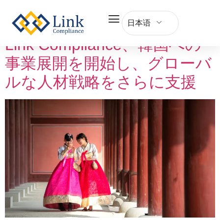
Tag:
人事
日本语
Link Compliance、韓国への
事業展開を開始し、グローバ
ルな人材戦略をさらに支援